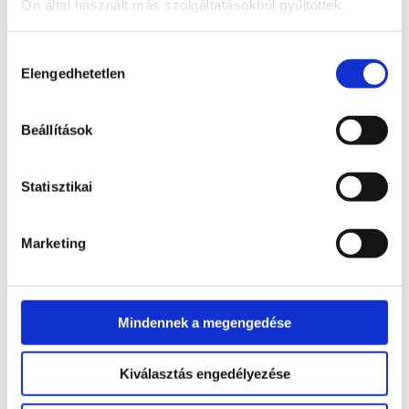
Ön által használt más szolgáltatásokból gyűjtöttek.
Housekeeping hatékonyságnövelő rendszer
Hozzájárulás
Elengedhetetlen
kiválasztása
Beállítások
Statisztikai
Marketing
Mindennek a megengedése
Kiválasztás engedélyezése