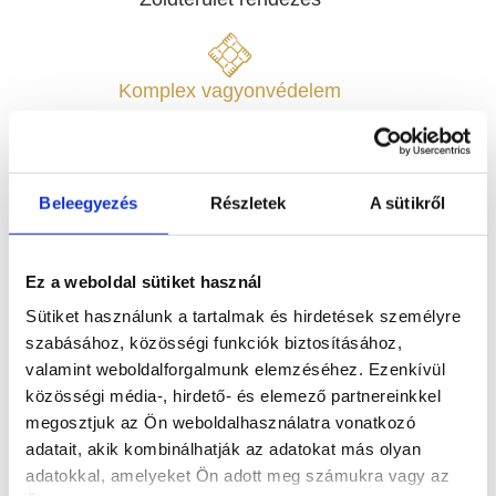
Komplex vagyonvédelem
Tűz- és robbanásvédelem
Beleegyezés
Részletek
A sütikről
Munkaruházat, munkavédelmi eszközök
Ez a weboldal sütiket használ
Sütiket használunk a tartalmak és hirdetések személyre
szabásához, közösségi funkciók biztosításához,
Munkaerő kölcsönzés
valamint weboldalforgalmunk elemzéséhez. Ezenkívül
közösségi média-, hirdető- és elemező partnereinkkel
megosztjuk az Ön weboldalhasználatra vonatkozó
adatait, akik kombinálhatják az adatokat más olyan
Burkolatok, szaniterek és fürdőszobabútorok
adatokkal, amelyeket Ön adott meg számukra vagy az