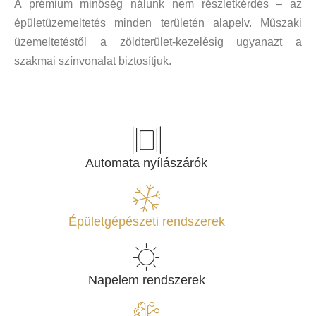
A prémium minőség nálunk nem részletkérdés – az
épületüzemeltetés minden területén alapelv. Műszaki
üzemeltetéstől a zöldterület-kezelésig ugyanazt a
szakmai színvonalat biztosítjuk.
Automata nyílászárók
Épületgépészeti rendszerek
Napelem rendszerek