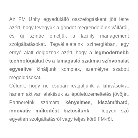
Az FM Unity egyedülálló összefogásként jött létre
azért, hogy levegyük a gondot megrendelőink válláról,
és új szintre emeljük a facility management
szolgáltatásokat. Tagvállalataink szinergiában, egy
ernyő alatt dolgoznak azért, hogy
a legmodernebb
technológiákat és a kimagasló szakmai színvonalat
egyesítve
kínáljunk komplex, személyre szabott
megoldásokat.
Célunk, hogy ne csupán reagáljunk a kihívásokra,
hanem aktívan alakítsuk az épületüzemeltetés jövőjét.
Partnereink számára
kényelmes, kiszámítható,
innovatív működést biztosítunk
– legyen szó
egyetlen szolgáltatásról vagy teljes körű FM-ről.