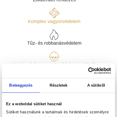
Komplex vagyonvédelem
Tűz- és robbanásvédelem
Munkaruházat, munkavédelmi eszközök
Beleegyezés
Részletek
A sütikről
Munkaerő kölcsönzés
Ez a weboldal sütiket használ
Burkolatok, szaniterek és fürdőszobabútorok
Sütiket használunk a tartalmak és hirdetések személyre