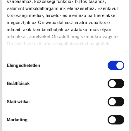
szabásához, közösségi funkciók biztosításához,
valamint weboldalforgalmunk elemzéséhez. Ezenkívül
Housekeeping hatékonyságnövelő rendszer
közösségi média-, hirdető- és elemező partnereinkkel
megosztjuk az Ön weboldalhasználatra vonatkozó
adatait, akik kombinálhatják az adatokat más olyan
adatokkal, amelyeket Ön adott meg számukra vagy az
Ön által használt más szolgáltatásokból gyűjtöttek.
Tagvállalataink
Hozzájárulás
Elengedhetetlen
kiválasztása
Beállítások
Statisztikai
Marketing