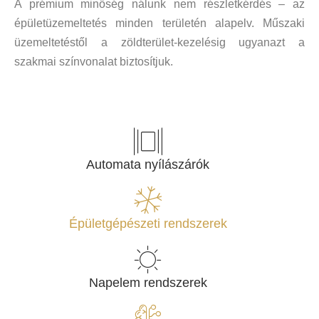
A prémium minőség nálunk nem részletkérdés – az
épületüzemeltetés minden területén alapelv. Műszaki
üzemeltetéstől a zöldterület-kezelésig ugyanazt a
szakmai színvonalat biztosítjuk.
Automata nyílászárók
Épületgépészeti rendszerek
Napelem rendszerek