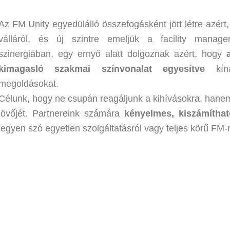
Az FM Unity egyedülálló összefogásként jött létre azér
válláról, és új szintre emeljük a facility managem
szinergiában, egy ernyő alatt dolgoznak azért, hogy
kimagasló szakmai színvonalat egyesítve
kíná
megoldásokat.
Célunk, hogy ne csupán reagáljunk a kihívásokra, hanem
jövőjét. Partnereink számára
kényelmes, kiszámíthat
legyen szó egyetlen szolgáltatásról vagy teljes körű FM-r