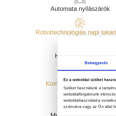
Automata nyílászárók
Robottechnológiás napi takar
Homlokzattisztítás
Beleegyezés
Ez a weboldal sütiket haszn
Komplex vagyonvédelem
Sütiket használunk a tartal
weboldalforgalmunk elemzésé
weboldalhasználatra vonatko
számukra vagy az Ön által ha
Munkaerő kölcsönzés