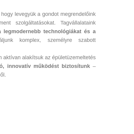
t, hogy levegyük a gondot megrendelőink
ent szolgáltatásokat. Tagvállalataink
a legmodernebb technológiákat és a
ljunk komplex, személyre szabott
 aktívan alakítsuk az épületüzemeltetés
ó, innovatív működést biztosítunk
–
ől.