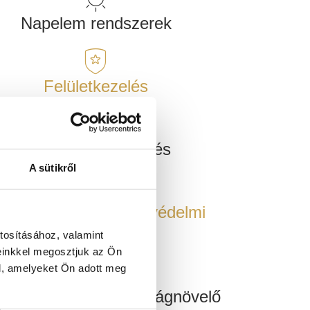
Napelem rendszerek
Felületkezelés
Zöldterület rendezés
A sütikről
unkaruházat, munkavédelmi
eszközök
tosításához, valamint
einkkel megosztjuk az Ön
l, amelyeket Ön adott meg
sekeeping hatékonyságnövelő