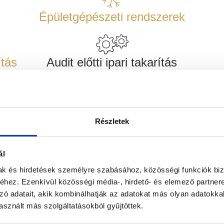
Épületgépészeti rendszerek
ítás
Audit előtti ipari takarítás
Magaslati takarítás
Részletek
M
ál
Tűz- és robbanásvédelem
mak és hirdetések személyre szabásához, közösségi funkciók biz
hez. Ezenkívül közösségi média-, hirdető- és elemező partner
zó adatait, akik kombinálhatják az adatokat más olyan adatokka
sznált más szolgáltatásokból gyűjtöttek.
Burkolatok, szaniterek és
Hou