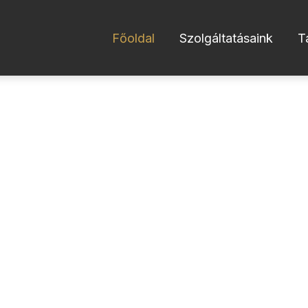
Főoldal
Szolgáltatásaink
T