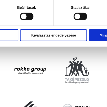
fürdőszobabútorok
Beállítások
Statisztikai
Kiválasztás engedélyezése
Min