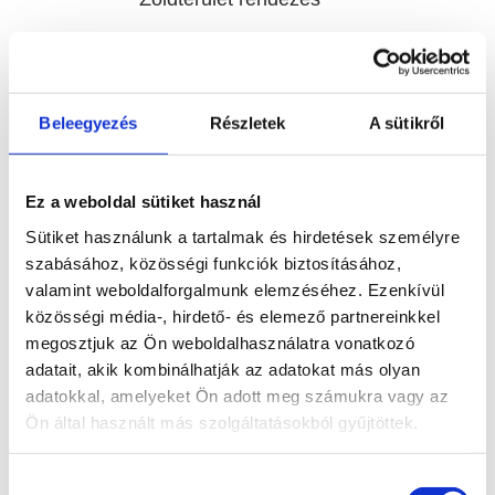
Komplex vagyonvédelem
Beleegyezés
Részletek
A sütikről
Tűz- és robbanásvédelem
Ez a weboldal sütiket használ
Sütiket használunk a tartalmak és hirdetések személyre
szabásához, közösségi funkciók biztosításához,
Munkaruházat, munkavédelmi eszközök
valamint weboldalforgalmunk elemzéséhez. Ezenkívül
közösségi média-, hirdető- és elemező partnereinkkel
megosztjuk az Ön weboldalhasználatra vonatkozó
Munkaerő kölcsönzés
adatait, akik kombinálhatják az adatokat más olyan
adatokkal, amelyeket Ön adott meg számukra vagy az
Ön által használt más szolgáltatásokból gyűjtöttek.
Burkolatok, szaniterek és fürdőszobabútorok
Hozzájárulás