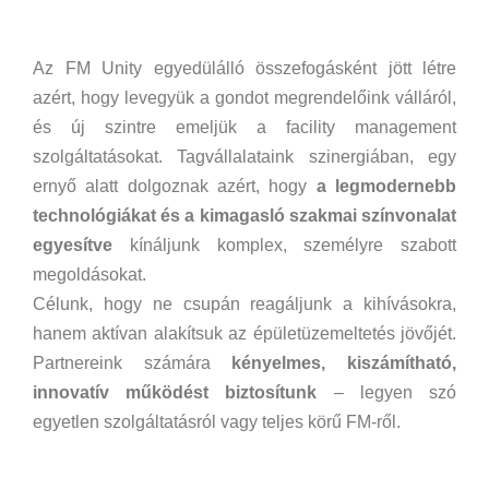
Az FM Unity egyedülálló összefogásként jött létre
azért, hogy levegyük a gondot megrendelőink válláról,
és új szintre emeljük a facility management
szolgáltatásokat. Tagvállalataink szinergiában, egy
ernyő alatt dolgoznak azért, hogy
a legmodernebb
technológiákat és a kimagasló szakmai színvonalat
egyesítve
kínáljunk komplex, személyre szabott
megoldásokat.
Célunk, hogy ne csupán reagáljunk a kihívásokra,
hanem aktívan alakítsuk az épületüzemeltetés jövőjét.
Partnereink számára
kényelmes, kiszámítható,
innovatív működést biztosítunk
– legyen szó
egyetlen szolgáltatásról vagy teljes körű FM-ről.