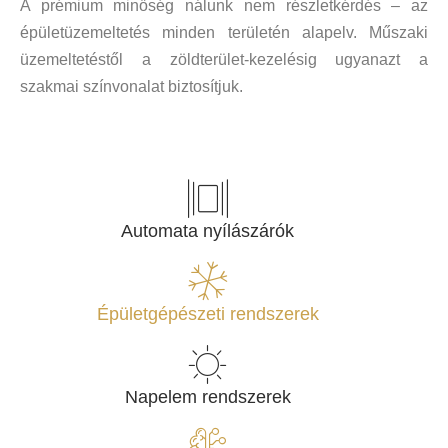
A prémium minőség nálunk nem részletkérdés – az
épületüzemeltetés minden területén alapelv. Műszaki
üzemeltetéstől a zöldterület-kezelésig ugyanazt a
szakmai színvonalat biztosítjuk.
Automata nyílászárók
Épületgépészeti rendszerek
Napelem rendszerek