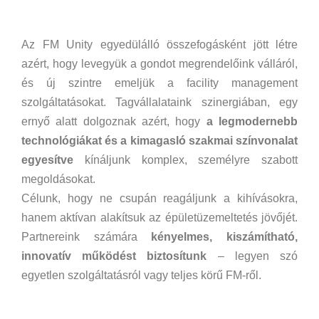
Az FM Unity egyedülálló összefogásként jött létre
azért, hogy levegyük a gondot megrendelőink válláról,
és új szintre emeljük a facility management
szolgáltatásokat. Tagvállalataink szinergiában, egy
ernyő alatt dolgoznak azért, hogy
a legmodernebb
technológiákat és a kimagasló szakmai színvonalat
egyesítve
kínáljunk komplex, személyre szabott
megoldásokat.
Célunk, hogy ne csupán reagáljunk a kihívásokra,
hanem aktívan alakítsuk az épületüzemeltetés jövőjét.
Partnereink számára
kényelmes, kiszámítható,
innovatív működést biztosítunk
– legyen szó
egyetlen szolgáltatásról vagy teljes körű FM-ről.