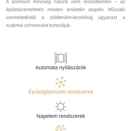
A prémium minőség nálunk nem részletkérdés – az
épületüzemeltetés minden területén alapelv. Műszaki
üzemeltetéstől a zöldterület-kezelésig ugyanazt a
szakmai színvonalat biztosítjuk.
Automata nyílászárók
Épületgépészeti rendszerek
Napelem rendszerek