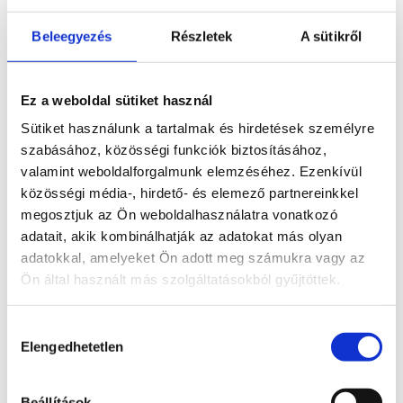
Beleegyezés
Részletek
A sütikről
Komplex vagyonvédelem
Ez a weboldal sütiket használ
Sütiket használunk a tartalmak és hirdetések személyre
Tűz- és robbanásvédelem
szabásához, közösségi funkciók biztosításához,
valamint weboldalforgalmunk elemzéséhez. Ezenkívül
közösségi média-, hirdető- és elemező partnereinkkel
megosztjuk az Ön weboldalhasználatra vonatkozó
Munkaruházat, munkavédelmi eszközök
adatait, akik kombinálhatják az adatokat más olyan
adatokkal, amelyeket Ön adott meg számukra vagy az
Ön által használt más szolgáltatásokból gyűjtöttek.
Munkaerő kölcsönzés
Hozzájárulás
Elengedhetetlen
kiválasztása
Burkolatok, szaniterek és fürdőszobabútorok
Beállítások