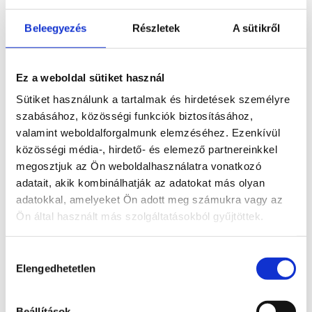
Beleegyezés
Részletek
A sütikről
Komplex vagyonvédelem
Ez a weboldal sütiket használ
Sütiket használunk a tartalmak és hirdetések személyre
Tűz- és robbanásvédelem
szabásához, közösségi funkciók biztosításához,
valamint weboldalforgalmunk elemzéséhez. Ezenkívül
közösségi média-, hirdető- és elemező partnereinkkel
megosztjuk az Ön weboldalhasználatra vonatkozó
Munkaruházat, munkavédelmi eszközök
adatait, akik kombinálhatják az adatokat más olyan
adatokkal, amelyeket Ön adott meg számukra vagy az
Ön által használt más szolgáltatásokból gyűjtöttek.
Munkaerő kölcsönzés
Hozzájárulás
Elengedhetetlen
kiválasztása
Burkolatok, szaniterek és fürdőszobabútorok
Beállítások