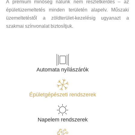
A prémium minőség nálunk nem részletkérdés – az
épületüzemeltetés minden területén alapelv. Műszaki
üzemeltetéstől a zöldterület-kezelésig ugyanazt a
szakmai színvonalat biztosítjuk.
Automata nyílászárók
Épületgépészeti rendszerek
Napelem rendszerek