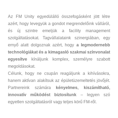
Az FM Unity egyedülálló összefogásként jött létre
azért, hogy levegyük a gondot megrendelőink válláról,
és új szintre emeljük a facility management
szolgáltatásokat. Tagvállalataink szinergiában, egy
ernyő alatt dolgoznak azért, hogy
a legmodernebb
technológiákat és a kimagasló szakmai színvonalat
egyesítve
kínáljunk komplex, személyre szabott
megoldásokat.
Célunk, hogy ne csupán reagáljunk a kihívásokra,
hanem aktívan alakítsuk az épületüzemeltetés jövőjét.
Partnereink számára
kényelmes, kiszámítható,
innovatív működést biztosítunk
– legyen szó
egyetlen szolgáltatásról vagy teljes körű FM-ről.