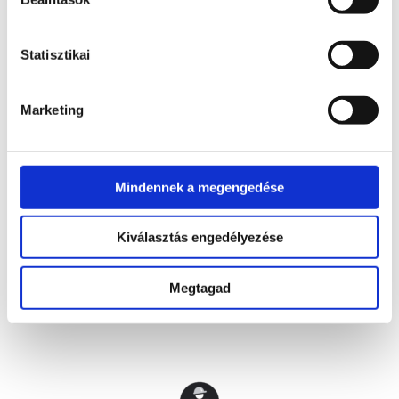
Housekeeping hatékonyságnövelő rendszer
Statisztikai
Marketing
Tagvállalataink
Mindennek a megengedése
Kiválasztás engedélyezése
Megtagad