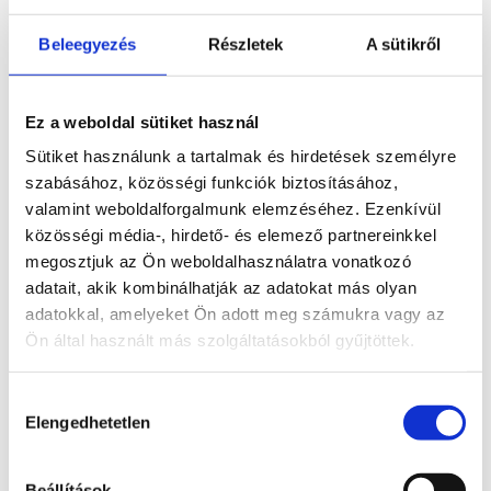
Beleegyezés
Részletek
A sütikről
Komplex vagyonvédelem
Ez a weboldal sütiket használ
Sütiket használunk a tartalmak és hirdetések személyre
Tűz- és robbanásvédelem
szabásához, közösségi funkciók biztosításához,
valamint weboldalforgalmunk elemzéséhez. Ezenkívül
közösségi média-, hirdető- és elemező partnereinkkel
megosztjuk az Ön weboldalhasználatra vonatkozó
Munkaruházat, munkavédelmi eszközök
adatait, akik kombinálhatják az adatokat más olyan
adatokkal, amelyeket Ön adott meg számukra vagy az
Ön által használt más szolgáltatásokból gyűjtöttek.
Munkaerő kölcsönzés
Hozzájárulás
Elengedhetetlen
kiválasztása
Burkolatok, szaniterek és fürdőszobabútorok
Beállítások