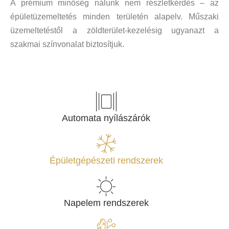
A prémium minőség nálunk nem részletkérdés – az
épületüzemeltetés minden területén alapelv. Műszaki
üzemeltetéstől a zöldterület-kezelésig ugyanazt a
szakmai színvonalat biztosítjuk.
Automata nyílászárók
Épületgépészeti rendszerek
Napelem rendszerek