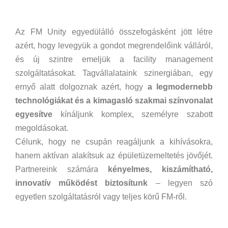
Az FM Unity egyedülálló összefogásként jött létre
azért, hogy levegyük a gondot megrendelőink válláról,
és új szintre emeljük a facility management
szolgáltatásokat. Tagvállalataink szinergiában, egy
ernyő alatt dolgoznak azért, hogy
a legmodernebb
technológiákat és a kimagasló szakmai színvonalat
egyesítve
kínáljunk komplex, személyre szabott
megoldásokat.
Célunk, hogy ne csupán reagáljunk a kihívásokra,
hanem aktívan alakítsuk az épületüzemeltetés jövőjét.
Partnereink számára
kényelmes, kiszámítható,
innovatív működést biztosítunk
– legyen szó
egyetlen szolgáltatásról vagy teljes körű FM-ről.